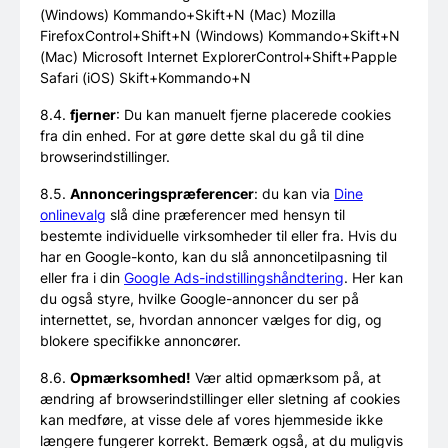
(Windows) Kommando+Skift+N (Mac) Mozilla
FirefoxControl+Shift+N (Windows) Kommando+Skift+N
(Mac) Microsoft Internet ExplorerControl+Shift+Papple
Safari (iOS) Skift+Kommando+N
8.4.
fjerner
: Du kan manuelt fjerne placerede cookies
fra din enhed. For at gøre dette skal du gå til dine
browserindstillinger.
8.5.
Annonceringspræferencer
: du kan via
Dine
onlinevalg
slå dine præferencer med hensyn til
bestemte individuelle virksomheder til eller fra. Hvis du
har en Google-konto, kan du slå annoncetilpasning til
eller fra i din
Google Ads-indstillingshåndtering
. Her kan
du også styre, hvilke Google-annoncer du ser på
internettet, se, hvordan annoncer vælges for dig, og
blokere specifikke annoncører.
8.6.
Opmærksomhed!
Vær altid opmærksom på, at
ændring af browserindstillinger eller sletning af cookies
kan medføre, at visse dele af vores hjemmeside ikke
længere fungerer korrekt. Bemærk også, at du muligvis