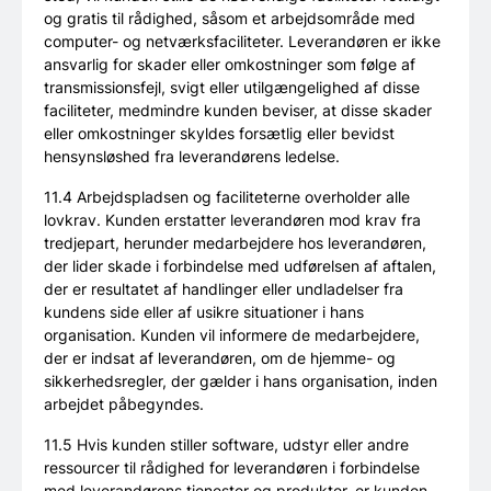
og gratis til rådighed, såsom et arbejdsområde med
computer- og netværksfaciliteter. Leverandøren er ikke
ansvarlig for skader eller omkostninger som følge af
transmissionsfejl, svigt eller utilgængelighed af disse
faciliteter, medmindre kunden beviser, at disse skader
eller omkostninger skyldes forsætlig eller bevidst
hensynsløshed fra leverandørens ledelse.
11.4 Arbejdspladsen og faciliteterne overholder alle
lovkrav. Kunden erstatter leverandøren mod krav fra
tredjepart, herunder medarbejdere hos leverandøren,
der lider skade i forbindelse med udførelsen af aftalen,
der er resultatet af handlinger eller undladelser fra
kundens side eller af usikre situationer i hans
organisation. Kunden vil informere de medarbejdere,
der er indsat af leverandøren, om de hjemme- og
sikkerhedsregler, der gælder i hans organisation, inden
arbejdet påbegyndes.
11.5 Hvis kunden stiller software, udstyr eller andre
ressourcer til rådighed for leverandøren i forbindelse
med leverandørens tjenester og produkter, er kunden