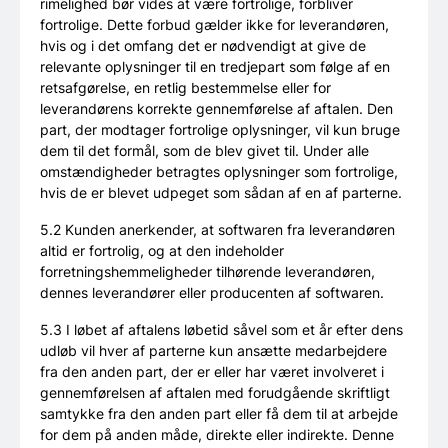
rimelighed bør vides at være fortrolige, forbliver
fortrolige. Dette forbud gælder ikke for leverandøren,
hvis og i det omfang det er nødvendigt at give de
relevante oplysninger til en tredjepart som følge af en
retsafgørelse, en retlig bestemmelse eller for
leverandørens korrekte gennemførelse af aftalen. Den
part, der modtager fortrolige oplysninger, vil kun bruge
dem til det formål, som de blev givet til. Under alle
omstændigheder betragtes oplysninger som fortrolige,
hvis de er blevet udpeget som sådan af en af parterne.
5.2 Kunden anerkender, at softwaren fra leverandøren
altid er fortrolig, og at den indeholder
forretningshemmeligheder tilhørende leverandøren,
dennes leverandører eller producenten af softwaren.
5.3 I løbet af aftalens løbetid såvel som et år efter dens
udløb vil hver af parterne kun ansætte medarbejdere
fra den anden part, der er eller har været involveret i
gennemførelsen af aftalen med forudgående skriftligt
samtykke fra den anden part eller få dem til at arbejde
for dem på anden måde, direkte eller indirekte. Denne