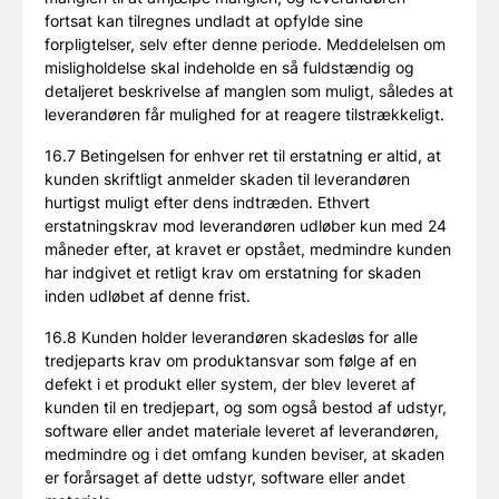
fortsat kan tilregnes undladt at opfylde sine
forpligtelser, selv efter denne periode. Meddelelsen om
misligholdelse skal indeholde en så fuldstændig og
detaljeret beskrivelse af manglen som muligt, således at
leverandøren får mulighed for at reagere tilstrækkeligt.
16.7 Betingelsen for enhver ret til erstatning er altid, at
kunden skriftligt anmelder skaden til leverandøren
hurtigst muligt efter dens indtræden. Ethvert
erstatningskrav mod leverandøren udløber kun med 24
måneder efter, at kravet er opstået, medmindre kunden
har indgivet et retligt krav om erstatning for skaden
inden udløbet af denne frist.
16.8 Kunden holder leverandøren skadesløs for alle
tredjeparts krav om produktansvar som følge af en
defekt i et produkt eller system, der blev leveret af
kunden til en tredjepart, og som også bestod af udstyr,
software eller andet materiale leveret af leverandøren,
medmindre og i det omfang kunden beviser, at skaden
er forårsaget af dette udstyr, software eller andet