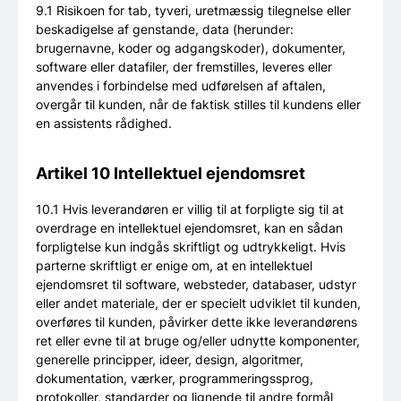
9.1 Risikoen for tab, tyveri, uretmæssig tilegnelse eller
beskadigelse af genstande, data (herunder:
brugernavne, koder og adgangskoder), dokumenter,
software eller datafiler, der fremstilles, leveres eller
anvendes i forbindelse med udførelsen af aftalen,
overgår til kunden, når de faktisk stilles til kundens eller
en assistents rådighed.
Artikel 10 Intellektuel ejendomsret
10.1 Hvis leverandøren er villig til at forpligte sig til at
overdrage en intellektuel ejendomsret, kan en sådan
forpligtelse kun indgås skriftligt og udtrykkeligt. Hvis
parterne skriftligt er enige om, at en intellektuel
ejendomsret til software, websteder, databaser, udstyr
eller andet materiale, der er specielt udviklet til kunden,
overføres til kunden, påvirker dette ikke leverandørens
ret eller evne til at bruge og/eller udnytte komponenter,
generelle principper, ideer, design, algoritmer,
dokumentation, værker, programmeringssprog,
protokoller, standarder og lignende til andre formål