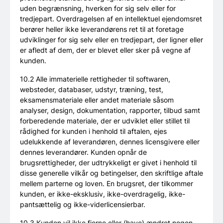
uden begrænsning, hverken for sig selv eller for
tredjepart. Overdragelsen af en intellektuel ejendomsret
berører heller ikke leverandørens ret til at foretage
udviklinger for sig selv eller en tredjepart, der ligner eller
er afledt af dem, der er blevet eller sker på vegne af
kunden.
10.2 Alle immaterielle rettigheder til softwaren,
websteder, databaser, udstyr, træning, test,
eksamensmateriale eller andet materiale såsom
analyser, design, dokumentation, rapporter, tilbud samt
forberedende materiale, der er udviklet eller stillet til
rådighed for kunden i henhold til aftalen, ejes
udelukkende af leverandøren, dennes licensgivere eller
dennes leverandører. Kunden opnår de
brugsrettigheder, der udtrykkeligt er givet i henhold til
disse generelle vilkår og betingelser, den skriftlige aftale
mellem parterne og loven. En brugsret, der tilkommer
kunden, er ikke-eksklusiv, ikke-overdragelig, ikke-
pantsættelig og ikke-viderlicensierbar.
10.3 Kunden vil ikke fjerne eller (have) ændret nogen