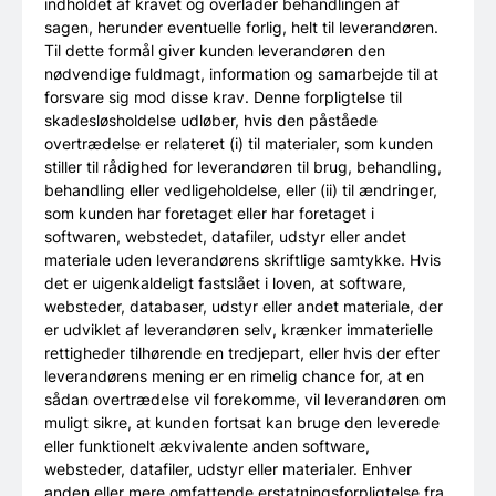
indholdet af kravet og overlader behandlingen af
sagen, herunder eventuelle forlig, helt til leverandøren.
Til dette formål giver kunden leverandøren den
nødvendige fuldmagt, information og samarbejde til at
forsvare sig mod disse krav. Denne forpligtelse til
skadesløsholdelse udløber, hvis den påståede
overtrædelse er relateret (i) til materialer, som kunden
stiller til rådighed for leverandøren til brug, behandling,
behandling eller vedligeholdelse, eller (ii) til ændringer,
som kunden har foretaget eller har foretaget i
softwaren, webstedet, datafiler, udstyr eller andet
materiale uden leverandørens skriftlige samtykke. Hvis
det er uigenkaldeligt fastslået i loven, at software,
websteder, databaser, udstyr eller andet materiale, der
er udviklet af leverandøren selv, krænker immaterielle
rettigheder tilhørende en tredjepart, eller hvis der efter
leverandørens mening er en rimelig chance for, at en
sådan overtrædelse vil forekomme, vil leverandøren om
muligt sikre, at kunden fortsat kan bruge den leverede
eller funktionelt ækvivalente anden software,
websteder, datafiler, udstyr eller materialer. Enhver
anden eller mere omfattende erstatningsforpligtelse fra