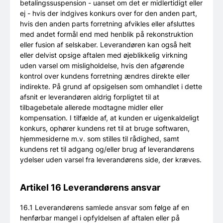
betalingssuspension - uanset om det er midlertidigt eller
ej - hvis der indgives konkurs over for den anden part,
hvis den anden parts forretning afvikles eller afsluttes
med andet formål end med henblik på rekonstruktion
eller fusion af selskaber. Leverandøren kan også helt
eller delvist opsige aftalen med øjeblikkelig virkning
uden varsel om misligholdelse, hvis den afgørende
kontrol over kundens forretning ændres direkte eller
indirekte. På grund af opsigelsen som omhandlet i dette
afsnit er leverandøren aldrig forpligtet til at
tilbagebetale allerede modtagne midler eller
kompensation. I tilfælde af, at kunden er uigenkaldeligt
konkurs, ophører kundens ret til at bruge softwaren,
hjemmesiderne m.v. som stilles til rådighed, samt
kundens ret til adgang og/eller brug af leverandørens
ydelser uden varsel fra leverandørens side, der kræves.
Artikel 16 Leverandørens ansvar
16.1 Leverandørens samlede ansvar som følge af en
henførbar mangel i opfyldelsen af aftalen eller på