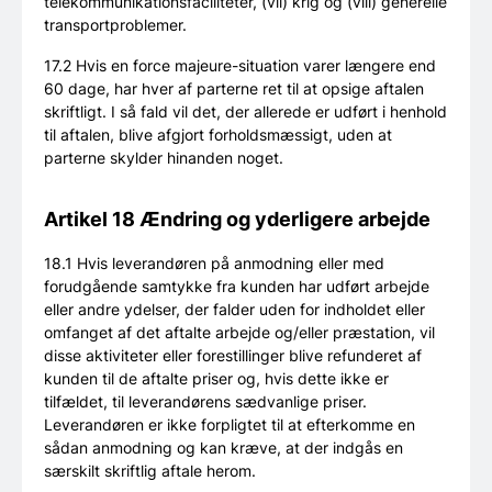
telekommunikationsfaciliteter, (vii) krig og (viii) generelle
transportproblemer.
17.2 Hvis en force majeure-situation varer længere end
60 dage, har hver af parterne ret til at opsige aftalen
skriftligt. I så fald vil det, der allerede er udført i henhold
til aftalen, blive afgjort forholdsmæssigt, uden at
parterne skylder hinanden noget.
Artikel 18 Ændring og yderligere arbejde
18.1 Hvis leverandøren på anmodning eller med
forudgående samtykke fra kunden har udført arbejde
eller andre ydelser, der falder uden for indholdet eller
omfanget af det aftalte arbejde og/eller præstation, vil
disse aktiviteter eller forestillinger blive refunderet af
kunden til de aftalte priser og, hvis dette ikke er
tilfældet, til leverandørens sædvanlige priser.
Leverandøren er ikke forpligtet til at efterkomme en
sådan anmodning og kan kræve, at der indgås en
særskilt skriftlig aftale herom.