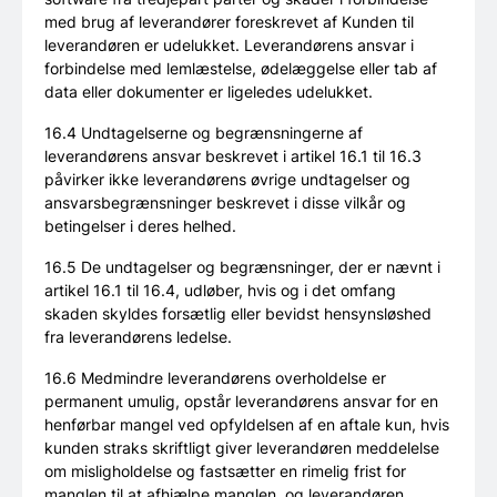
med brug af leverandører foreskrevet af Kunden til
leverandøren er udelukket. Leverandørens ansvar i
forbindelse med lemlæstelse, ødelæggelse eller tab af
data eller dokumenter er ligeledes udelukket.
16.4 Undtagelserne og begrænsningerne af
leverandørens ansvar beskrevet i artikel 16.1 til 16.3
påvirker ikke leverandørens øvrige undtagelser og
ansvarsbegrænsninger beskrevet i disse vilkår og
betingelser i deres helhed.
16.5 De undtagelser og begrænsninger, der er nævnt i
artikel 16.1 til 16.4, udløber, hvis og i det omfang
skaden skyldes forsætlig eller bevidst hensynsløshed
fra leverandørens ledelse.
16.6 Medmindre leverandørens overholdelse er
permanent umulig, opstår leverandørens ansvar for en
henførbar mangel ved opfyldelsen af en aftale kun, hvis
kunden straks skriftligt giver leverandøren meddelelse
om misligholdelse og fastsætter en rimelig frist for
manglen til at afhjælpe manglen, og leverandøren