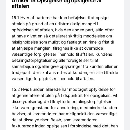
Artikel 15 Opsigelse og opsigelse af
aftalen
15.1 Hver af parterne har kun beføjelse til at opsige
aftalen på grund af en utilstrækkelig mangel i
opfyldelsen af aftalen, hvis den anden part, altid efter
at have givet en så detaljeret skriftlig meddelelse om
misligholdelse som muligt og fastlagt en rimelig frist til
at afhjælpe manglen, tilregnes ikke at overholde
væsentlige forpligtelser i henhold til aftalen. Kundens
betalingsforpligtelser og alle forpligtelser til at
samarbejde og/eller give oplysninger fra kunden eller en
tredjepart, der skal ansættes af kunden, er i alle tilfælde
væsentlige forpligtelser i henhold til aftalen.
15.2 Hvis kunden allerede har modtaget opfyldelse for
at gennemføre aftalen på tidspunktet for opsigelsen, vil
disse ydelser og de tilknyttede betalingsforpligtelser
ikke være genstand for annullering, medmindre kunden
beviser, at leverandøren har misligholdt den væsentlige
del af disse ydelser. Beløb, som leverandøren
fakturerede inden opsigelsen i forbindelse med det, han