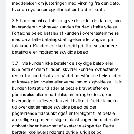
meddelelsen om justeringen med virkning fra den dato,
hvor de nye priser og/eller satser træder i kraft.
3.6 Parterne vil i aftalen angive den eller de datoer, hvor
leverandøren opkræver kunden for den aftalte ydelse.
Forfaldne beløb betales af kunden i overensstemmelse
med de aftalte betalingsbetingelser eller angivet på
fakturaen. Kunden er ikke berettiget til at suspendere
betaling eller modregne skyldige beløb.
3.7 Hvis kunden ikke betaler de skyldige beløb eller
ikke betaler dem til tiden, skylder kunden lovbestemte
renter for handelsaftaler på det udestående beløb uden
at kræve påmindelse eller varsel om misligholdelse. Hvis
kunden fortsat undlader at betale kravet efter en
påmindelse eller meddelelse om misligholdelse, kan
leverandøren aflevere kravet, i hvilket tilfælde kunden
ud over det samlede skyldige beløb på det
pågældende tidspunkt også er forpligtet til at betale
alle retlige og udenretslige omkostninger, herunder alle
omkostninger beregnet af eksterne eksperter. Dette
berører ikke leverandørens øvrige juridiske og