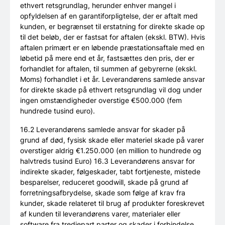
ethvert retsgrundlag, herunder enhver mangel i
opfyldelsen af en garantiforpligtelse, der er aftalt med
kunden, er begrænset til erstatning for direkte skade op
til det beløb, der er fastsat for aftalen (ekskl. BTW). Hvis
aftalen primært er en løbende præstationsaftale med en
løbetid på mere end et år, fastsættes den pris, der er
forhandlet for aftalen, til summen af gebyrerne (ekskl.
Moms) forhandlet i et år. Leverandørens samlede ansvar
for direkte skade på ethvert retsgrundlag vil dog under
ingen omstændigheder overstige €500.000 (fem
hundrede tusind euro).
16.2 Leverandørens samlede ansvar for skader på
grund af død, fysisk skade eller materiel skade på varer
overstiger aldrig €1.250.000 (en million to hundrede og
halvtreds tusind Euro) 16.3 Leverandørens ansvar for
indirekte skader, følgeskader, tabt fortjeneste, mistede
besparelser, reduceret goodwill, skade på grund af
forretningsafbrydelse, skade som følge af krav fra
kunder, skade relateret til brug af produkter foreskrevet
af kunden til leverandørens varer, materialer eller
software fra tredjepart parter og skader i forbindelse