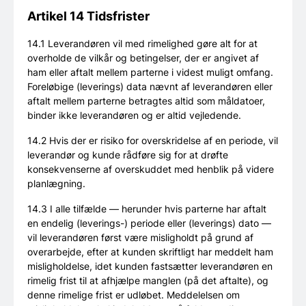
Artikel 14 Tidsfrister
14.1 Leverandøren vil med rimelighed gøre alt for at
overholde de vilkår og betingelser, der er angivet af
ham eller aftalt mellem parterne i videst muligt omfang.
Foreløbige (leverings) data nævnt af leverandøren eller
aftalt mellem parterne betragtes altid som måldatoer,
binder ikke leverandøren og er altid vejledende.
14.2 Hvis der er risiko for overskridelse af en periode, vil
leverandør og kunde rådføre sig for at drøfte
konsekvenserne af overskuddet med henblik på videre
planlægning.
14.3 I alle tilfælde — herunder hvis parterne har aftalt
en endelig (leverings-) periode eller (leverings) dato —
vil leverandøren først være misligholdt på grund af
overarbejde, efter at kunden skriftligt har meddelt ham
misligholdelse, idet kunden fastsætter leverandøren en
rimelig frist til at afhjælpe manglen (på det aftalte), og
denne rimelige frist er udløbet. Meddelelsen om