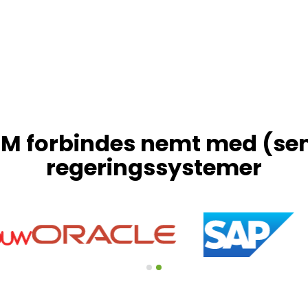
ed en social og effektiv genopretningsproces. 
der gør betalinger sikre, personlige og nemme. 
 eller privatretlige krav såsom en parkeringsb
ilfredsheden. Alt sker helt i din egen virksomh
POM og gør kollektionerne bedre, hurtigere og
M forbindes nemt med (se
regeringssystemer