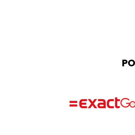
Øge borgernes tillid m
agenturer en platform, 
om kommunale skatter
processen og øger kundet
og velkendt. Vælg 
PO
Slide 2 of 2.