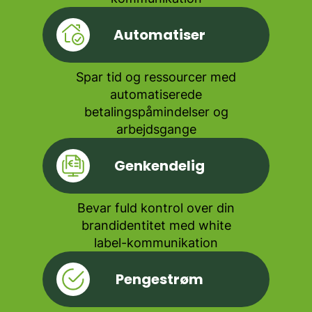
Automatiser
Spar tid og ressourcer med
automatiserede
betalingspåmindelser og
arbejdsgange
Genkendelig
Bevar fuld kontrol over din
brandidentitet med white
label-kommunikation
Pengestrøm