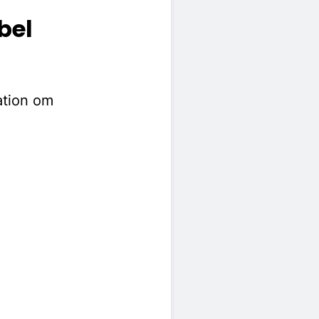
bel
ation om