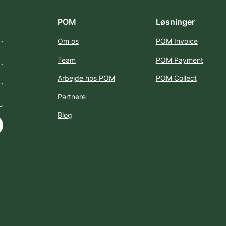
POM
Løsninger
Om os
POM Invoice
Team
POM Payment
Arbejde hos POM
POM Collect
Partnere
Blog
k