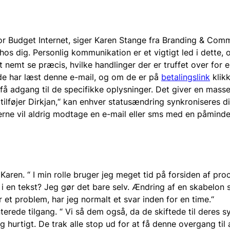
r Budget Internet, siger Karen Stange fra Branding & Comm
 hos dig. Personlig kommunikation er et vigtigt led i dette
nemt se præcis, hvilke handlinger der er truffet over for e
e har læst denne e-mail, og om de er på
betalingslink
klik
å adgang til de specifikke oplysninger. Det giver en masse
ilføjer Dirkjan,“ kan enhver statusændring synkroniseres dir
e vil aldrig modtage en e-mail eller sms med en påmindelse
aren. “ I min rolle bruger jeg meget tid på forsiden af proc
 i en tekst? Jeg gør det bare selv. Ændring af en skabelon 
r et problem, har jeg normalt et svar inden for en time.“
erede tilgang. “ Vi så dem også, da de skiftede til deres sys
hurtigt. De trak alle stop ud for at få denne overgang til 