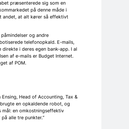
kabet præsenterede sig som en
lekommarkedet på denne måde i
andet, at alt kører så effektivt
, påmindelser og andre
obotiserede telefonopkald. E-mails,
e direkte i deres egen bank-app. I al
sen af e-mails er Budget Internet.
gget af POM.
an Ensing, Head of Accounting, Tax &
n brugte en opkaldende robot, og
s mål: en omkostningseffektiv
på alle tre punkter.“