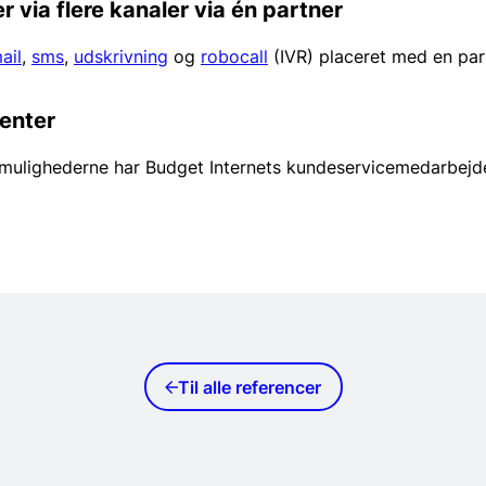
 via flere kanaler via én partner
ail
,
sms
,
udskrivning
og
robocall
(IVR) placeret med en par
Center
ghederne har Budget Internets kundeservicemedarbejdere
Til alle referencer