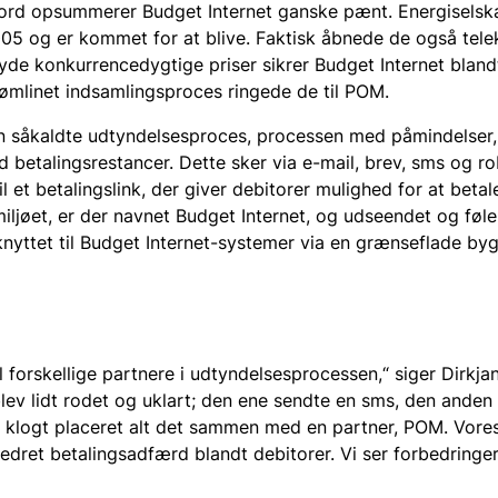
o ord opsummerer Budget Internet ganske pænt. Energisels
05 og er kommet for at blive. Faktisk åbnede de også te
byde konkurrencedygtige priser sikrer Budget Internet blandt 
rømlinet indsamlingsproces ringede de til POM.
en såkaldte udtyndelsesproces, processen med påmindelser
d betalingsrestancer. Dette sker via e-mail, brev, sms og r
l et betalingslink, der giver debitorer mulighed for at betal
iljøet, er der navnet Budget Internet, og udseendet og følel
knyttet til Budget Internet-systemer via en grænseflade by
l forskellige partnere i udtyndelsesprocessen,“ siger Dirkj
blev lidt rodet og uklart; den ene sendte en sms, den ande
u klogt placeret alt det sammen med en partner, POM. Vore
dret betalingsadfærd blandt debitorer. Vi ser forbedringer 