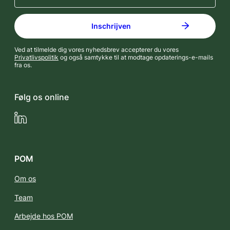
Ved at tilmelde dig vores nyhedsbrev accepterer du vores
Privatlivspolitik
og også samtykke til at modtage opdaterings-e-mails
fra os.
Følg os online
LinkedIn
POM
Om os
Team
Arbejde hos POM