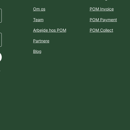
Om os
POM Invoice
Team
POM Payment
Arbejde hos POM
POM Collect
Partnere
Blog
k