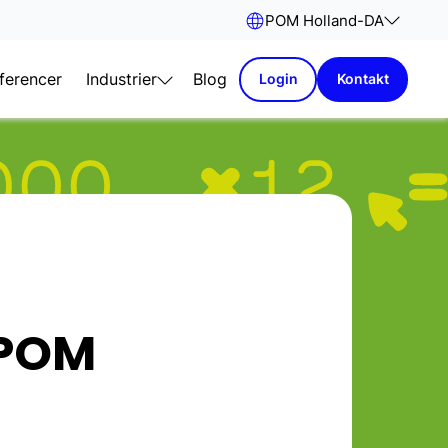
POM Holland
-
DA
ferencer
Industrier
Blog
Login
Kontakt
 POM