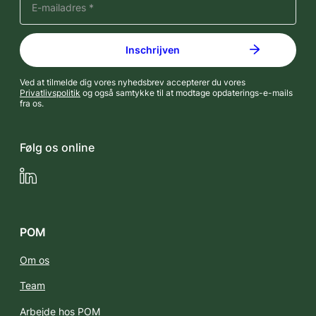
Ved at tilmelde dig vores nyhedsbrev accepterer du vores
Privatlivspolitik
og også samtykke til at modtage opdaterings-e-mails
fra os.
Følg os online
LinkedIn
POM
Om os
Team
Arbejde hos POM