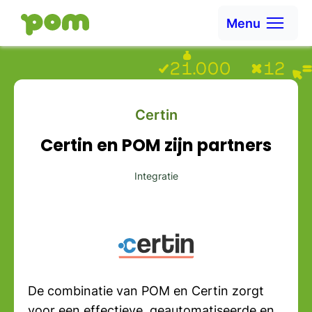
Ga naar content
Menu
Ga naar Home
Certin
Certin en POM zijn partners
Integratie
De combinatie van POM en Certin zorgt
voor een effectieve, geautomatiseerde en