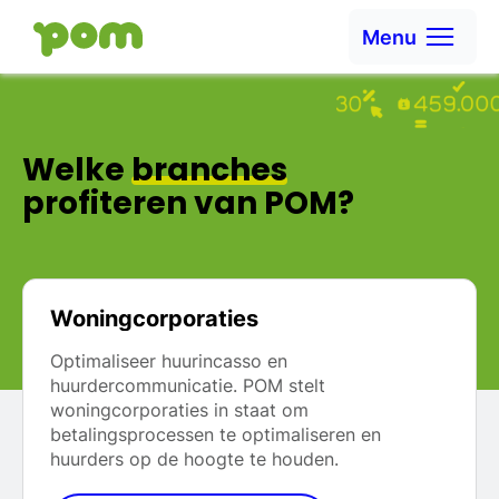
Ga naar content
Menu
Ga naar Home
Welke
branches
profiteren van POM?
Woningcorporaties
Optimaliseer huurincasso en
huurdercommunicatie. POM stelt
woningcorporaties in staat om
betalingsprocessen te optimaliseren en
huurders op de hoogte te houden.