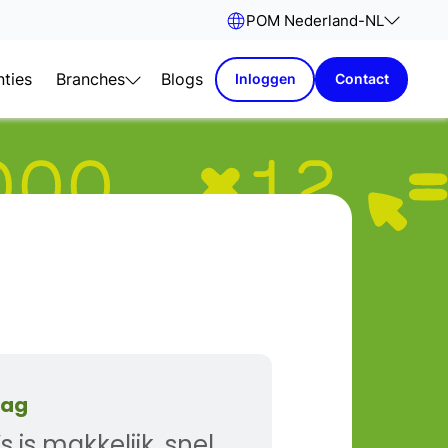
POM Nederland
-
NL
nties
Branches
Blogs
Inloggen
Contact
lag
 is makkelijk, snel