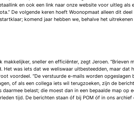
betaallink en ook een link naar onze website voor uitleg als
nota.” De volgende keren hoeft Woonopmaat alleen dit deel
u startklaar; komend jaar hebben we, behalve het uitreken
makkelijker, sneller en efficiënter, zegt Jeroen. “Brieven m
jd. Het was iets dat we weliswaar uitbesteedden, maar dat h
groot voordeel. “De verstuurde e-mails worden opgeslagen 
agen, of als een collega iets wil terugzoeken, zijn de berich
s daarmee belast; die moest dan in een bepaalde map op e
verleden tijd. De berichten staan óf bij POM óf in ons archie