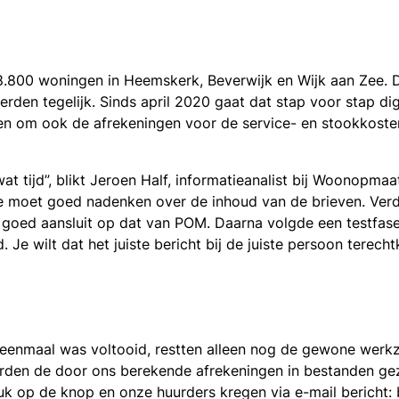
800 woningen in Heemskerk, Beverwijk en Wijk aan Zee. Dage
erden tegelijk. Sinds april 2020 gaat dat stap voor stap dig
en om ook de afrekeningen voor de service- en stookkoste
t tijd”, blikt Jeroen Half, informatieanalist bij Woonopmaa
 je moet goed nadenken over de inhoud van de brieven. Ve
et goed aansluit op dat van POM. Daarna volgde een testfase
 Je wilt dat het juiste bericht bij de juiste persoon terecht
 eenmaal was voltooid, restten alleen nog de gewone werk
en de door ons berekende afrekeningen in bestanden gezet
k op de knop en onze huurders kregen via e-mail bericht: b