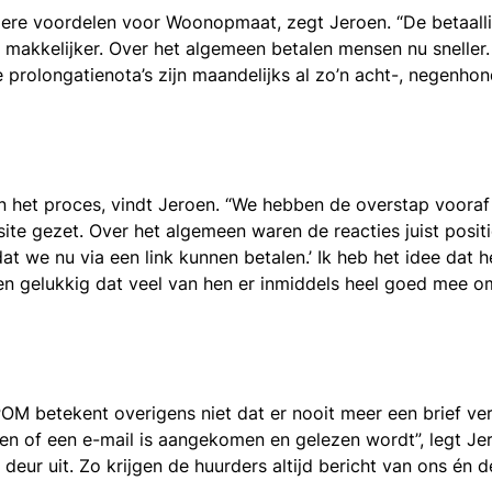
dere voordelen voor Woonopmaat, zegt Jeroen. “De betaalli
 makkelijker. Over het algemeen betalen mensen nu sneller.
 prolongatienota’s zijn maandelijks al zo’n acht-, negenhon
n het proces, vindt Jeroen. “We hebben de overstap voora
e gezet. Over het algemeen waren de reacties juist positie
at we nu via een link kunnen betalen.’ Ik heb het idee dat
n gelukkig dat veel van hen er inmiddels heel goed mee o
POM betekent overigens niet dat er nooit meer een brief v
n of een e-mail is aangekomen en gelezen wordt”, legt Jero
deur uit. Zo krijgen de huurders altijd bericht van ons én 