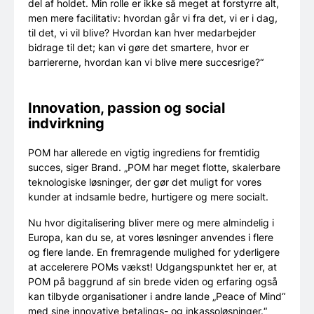
del af holdet. Min rolle er ikke så meget at forstyrre alt,
men mere facilitativ: hvordan går vi fra det, vi er i dag,
til det, vi vil blive? Hvordan kan hver medarbejder
bidrage til det; kan vi gøre det smartere, hvor er
barriererne, hvordan kan vi blive mere succesrige?“
Innovation, passion og social
indvirkning
POM har allerede en vigtig ingrediens for fremtidig
succes, siger Brand. „POM har meget flotte, skalerbare
teknologiske løsninger, der gør det muligt for vores
kunder at indsamle bedre, hurtigere og mere socialt.
Nu hvor digitalisering bliver mere og mere almindelig i
Europa, kan du se, at vores løsninger anvendes i flere
og flere lande. En fremragende mulighed for yderligere
at accelerere POMs vækst! Udgangspunktet her er, at
POM på baggrund af sin brede viden og erfaring også
kan tilbyde organisationer i andre lande „Peace of Mind“
med sine innovative betalings- og inkassoløsninger.“