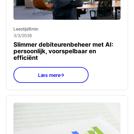
Leestijd
6
min
3/3/2026
Slimmer debiteurenbeheer met AI:
persoonlijk, voorspelbaar en
efficiënt
Læs mere