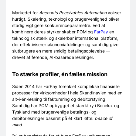
Markedet for
Accounts Receivables Automation
vokser
hurtigt. Skalering, teknologi og brugervenlighed bliver
stadig vigtigere konkurrenceparametre. Ved at
kombinere deres styrker skaber POM og
FarPay
en
teknologisk stærk og skalerbar international platform,
der effektiviserer økonomiafdelinger og samtidig giver
slutbrugere en mere smidig betalingsoplevelse —
drevet af førende, AI-baserede løsninger.
To stærke profiler, én fælles mission
Siden 2014 har FarPay forenklet komplekse finansielle
processer for virksomheder i hele Skandinavien med en
alt-i-én-løsning til fakturering og debitorstyring.
Samtidig har POM opbygget et stærkt ry i Benelux og
Tyskland med brugervenlige betalings- og
debitorløsninger baseret på ét klart løfte:
peace of
mind.
“Vi er begejstrede for at byde FarPay velkommen i