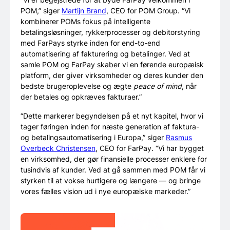
POM,” siger
Martijn Brand
, CEO for POM Group. “Vi
kombinerer POMs fokus på intelligente
betalingsløsninger, rykkerprocesser og debitorstyring
med FarPays styrke inden for end-to-end
automatisering af fakturering og betalinger. Ved at
samle POM og FarPay skaber vi en førende europæisk
platform, der giver virksomheder og deres kunder den
bedste brugeroplevelse og ægte
peace of mind
, når
der betales og opkræves fakturaer.”
“Dette markerer begyndelsen på et nyt kapitel, hvor vi
tager føringen inden for næste generation af faktura-
og betalingsautomatisering i Europa,” siger
Rasmus
Overbeck Christensen
, CEO for FarPay. “Vi har bygget
en virksomhed, der gør finansielle processer enklere for
tusindvis af kunder. Ved at gå sammen med POM får vi
styrken til at vokse hurtigere og længere — og bringe
vores fælles vision ud i nye europæiske markeder.”