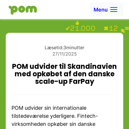
Ga naar content
Menu
Ga naar Home
Læsetid:
3
minutter
27/11/2025
POM udvider til Skandinavien
med opkøbet af den danske
scale-up FarPay
POM udvider sin internationale
tilstedeværelse yderligere. Fintech-
virksomheden opkøber sin danske