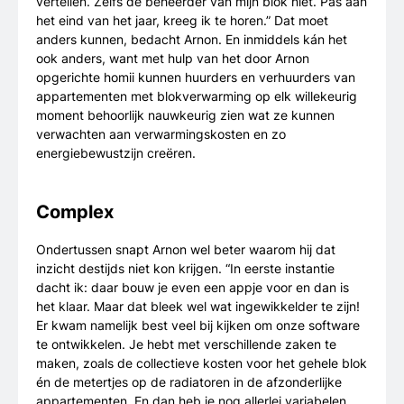
vertellen. Zelfs de beheerder van mijn blok niet. Pas aan
het eind van het jaar, kreeg ik te horen.” Dat moet
anders kunnen, bedacht Arnon. En inmiddels kán het
ook anders, want met hulp van het door Arnon
opgerichte homii kunnen huurders en verhuurders van
appartementen met blokverwarming op elk willekeurig
moment behoorlijk nauwkeurig zien wat ze kunnen
verwachten aan verwarmingskosten en zo
energiebewustzijn creëren.
Complex
Ondertussen snapt Arnon wel beter waarom hij dat
inzicht destijds niet kon krijgen. “In eerste instantie
dacht ik: daar bouw je even een appje voor en dan is
het klaar. Maar dat bleek wel wat ingewikkelder te zijn!
Er kwam namelijk best veel bij kijken om onze software
te ontwikkelen. Je hebt met verschillende zaken te
maken, zoals de collectieve kosten voor het gehele blok
én de metertjes op de radiatoren in de afzonderlijke
appartementen. En dan heb je nog allerlei variabelen,