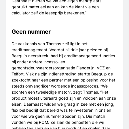
Daarnaast bieden we via een eigen marktplaats
gebruikt materieel aan en kan de klant via een
calculator zelf de leaseprijs berekenen.”
Geen nummer
De vakkennis van Thomas zelf ligt in het
creditmanagement. Voordat hij drie jaar geleden bij
Beequip neerstreek, had hij creditmanagementfuncties
bij onder andere incasso- en
gerechtsdeurwaardersorganisatie Flanderijn, VGZ en
Telfort. Vlak na zijn indiensttreding startte Beequip de
zoektocht naar een partner met een oplossing voor het
steeds omvangrijker wordende incassoproces. “We
zochten een tweeledige match”, zegt Thomas. “Het
product moest uiteraard goed zijn en voldoen aan onze
eisen. Daarnaast wilden we graag in zee met een jong,
flexibel bedrijf dat bereid was te investeren in ons en
voor wie we geen nummer zouden zijn. Die match
vonden we bij POM. Ze zien de behoeften die wij
hebben ten aanzien van hun product en spelen daar