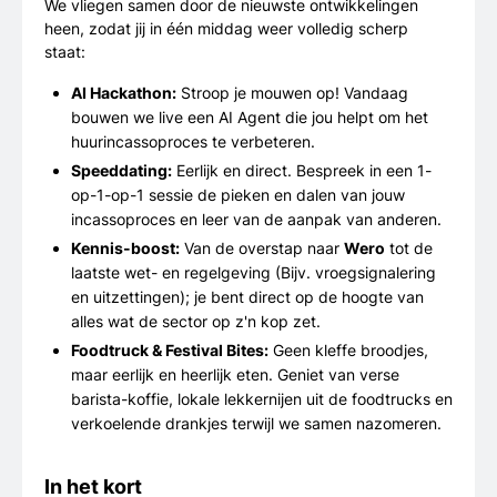
We vliegen samen door de nieuwste ontwikkelingen
heen, zodat jij in één middag weer volledig scherp
staat:
AI Hackathon:
Stroop je mouwen op! Vandaag
bouwen we live een AI Agent die
jou helpt om het
huurincassoproces te verbeteren.
Speeddating:
Eerlijk en direct. Bespreek in een 1-
op-1-op-1 sessie de pieken en dalen van jouw
incassoproces en leer van de aanpak van anderen.
Kennis-boost:
Van de overstap naar
Wero
tot de
laatste wet- en regelgeving (Bijv. vroegsignalering
en uitzettingen); je bent direct op de hoogte van
alles wat de sector op z'n kop zet.
Foodtruck & Festival Bites:
Geen kleffe broodjes,
maar eerlijk en heerlijk eten. Geniet van verse
barista-koffie, lokale lekkernijen uit de foodtrucks en
verkoelende drankjes terwijl we samen nazomeren.
In het kort