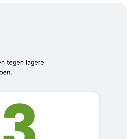
 én tegen lagere
doen.
3