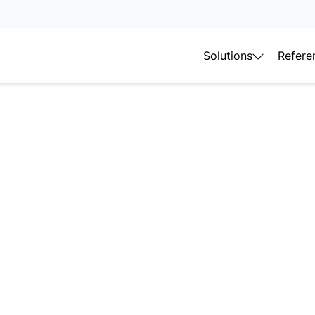
Solutions
Refere
imaal
ren
beheer
kelijk