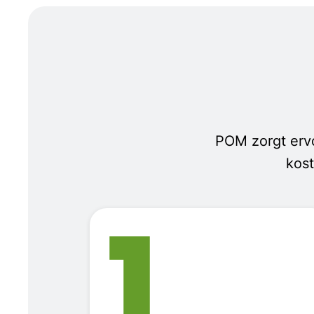
POM zorgt ervoo
kost
1